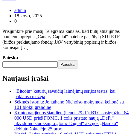
admin
18 kovo, 2025
0
Prisijunkite prie mūsų Telegrama kanalas, kad būtų atnaujintas
naujienų aprėptis „Canary Capital“ pateikė pasiūlytą SUI ETF
(biržos prekiaujamo fondą) JAV vertybinių popierių ir biržos
komisijai […]
Paieška
Paieška
Naujausi įrašai
„Bitcoin“ keturių savaičių laimėjimų serijos testas, kai
paklausa mažėja
Sėkmės istorija: Jonathano Nicholso mokymosi kelionė su
101 blokų grandine
Kripto naujienos šiandien (liepos 29 d.): BTC susigrąžina 64
000 USD prieš FOMC, 1 colis pristato naują „DeFi“
likvidumo sluoksnį, o „Ionic Digital“ akcijos „Nasdaq“
debiuto šoktelėjo 25 proc.