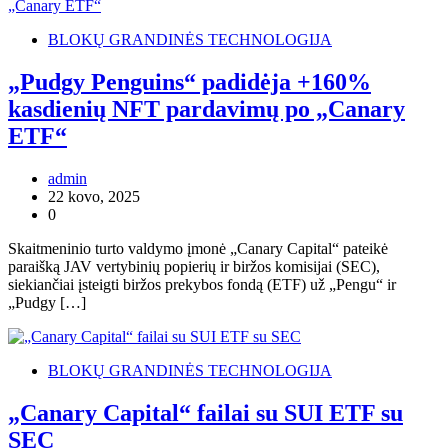
BLOKŲ GRANDINĖS TECHNOLOGIJA
„Pudgy Penguins“ padidėja +160%
kasdienių NFT pardavimų po „Canary
ETF“
admin
22 kovo, 2025
0
Skaitmeninio turto valdymo įmonė „Canary Capital“ pateikė
paraišką JAV vertybinių popierių ir biržos komisijai (SEC),
siekiančiai įsteigti biržos prekybos fondą (ETF) už „Pengu“ ir
„Pudgy […]
BLOKŲ GRANDINĖS TECHNOLOGIJA
„Canary Capital“ failai su SUI ETF su
SEC