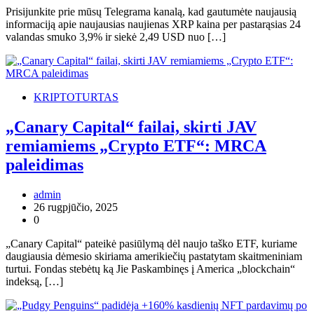
Prisijunkite prie mūsų Telegrama kanalą, kad gautumėte naujausią
informaciją apie naujausias naujienas XRP kaina per pastarąsias 24
valandas smuko 3,9% ir siekė 2,49 USD nuo […]
KRIPTOTURTAS
„Canary Capital“ failai, skirti JAV
remiamiems „Crypto ETF“: MRCA
paleidimas
admin
26 rugpjūčio, 2025
0
„Canary Capital“ pateikė pasiūlymą dėl naujo taško ETF, kuriame
daugiausia dėmesio skiriama amerikiečių pastatytam skaitmeniniam
turtui. Fondas stebėtų ką Jie Paskambinęs į America „blockchain“
indeksą, […]