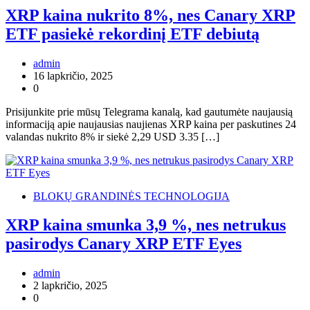
XRP kaina nukrito 8%, nes Canary XRP
ETF pasiekė rekordinį ETF debiutą
admin
16 lapkričio, 2025
0
Prisijunkite prie mūsų Telegrama kanalą, kad gautumėte naujausią
informaciją apie naujausias naujienas XRP kaina per paskutines 24
valandas nukrito 8% ir siekė 2,29 USD 3.35 […]
BLOKŲ GRANDINĖS TECHNOLOGIJA
XRP kaina smunka 3,9 %, nes netrukus
pasirodys Canary XRP ETF Eyes
admin
2 lapkričio, 2025
0