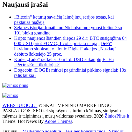
Naujausi įrašai
„Bitcoin“ keturių savaičių laimėjimų serijos testas, kai
paklausa mažėja
Sėkmės istorija: Jonathano Nicholso mokymosi kelionė su
101 blokų grandine
Kripto naujienos šiandien (liepos 29 d.): BTC susigrąžina 64
000 USD prieš FOMC, 1 colis pristato naują „DeFi“
likvidumo sluoksnį, o „Ionic Digital“ akcijos „Nasdaq“
debiuto šoktelėjo 25 proc.
Kodėl „Lido“ perkelia 16 mlrd. USD sukauptų ETH į
„Pectra-Era“ tikrintojus?
Dogecoin (DOGE) mirksi pagrindiniai pirkimo signalai: 10x
ralis laukia?
WEBSTUDIO.LT
© SKAITMENINIO MARKETINGO
PASLAUGOS. SEO tekstų rašymas, turinio kūrimas, straipsnių
rašymas ir talpinimas į mūsų valdomas svetaines. 2026
ŽiniosPlius.lt
Theme: Hot News By
Adore Themes
.
Draugai: -
Marketingo agentūra
-
Teisinės konsultacijos
-
Skaidrių