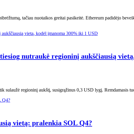
eapibrėžtumą, tačiau nuotaikos greitai pasikeitė. Ethereum padidėjo be
 tiesiog nutraukė regioninį aukščiausią vie
ik sulaužė regioninį aukštį, susigrąžinus 0,3 USD lygį. Remdamasis tu
usią vietą: pralenkia SOL Q4?