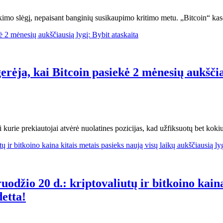
kimo slėgį, nepaisant banginių susikaupimo kritimo metu. „Bitcoin“ kas
erėja, kai Bitcoin pasiekė 2 mėnesių aukščia
i kurie prekiautojai atvėrė nuolatines pozicijas, kad užfiksuotų bet koki
uodžio 20 d.: kriptovaliutų ir bitkoino kaina
etta!