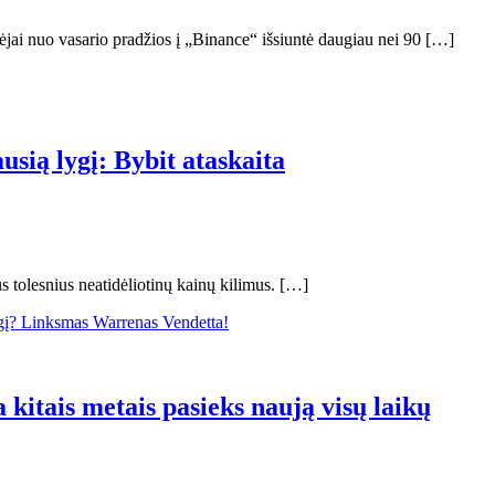
ėjai nuo vasario pradžios į „Binance“ išsiuntė daugiau nei 90 […]
usią lygį: Bybit ataskaita
us tolesnius neatidėliotinų kainų kilimus. […]
 kitais metais pasieks naują visų laikų