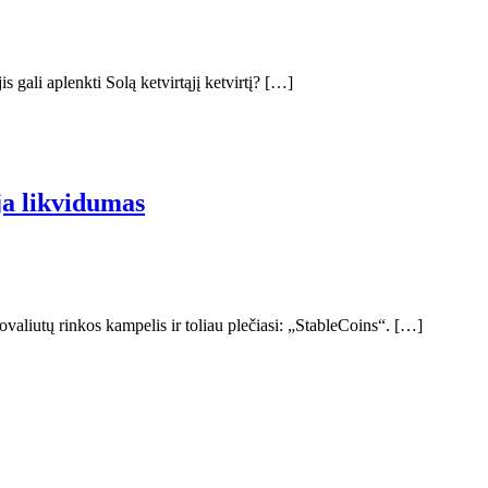
s gali aplenkti Solą ketvirtąjį ketvirtį? […]
ja likvidumas
ovaliutų rinkos kampelis ir toliau plečiasi: „StableCoins“. […]