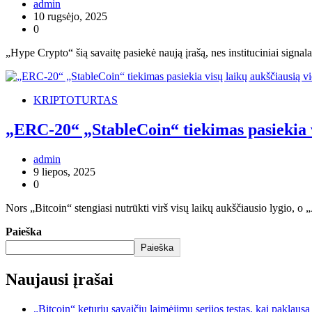
admin
10 rugsėjo, 2025
0
„Hype Crypto“ šią savaitę pasiekė naują įrašą, nes instituciniai signala
KRIPTOTURTAS
„ERC-20“ „StableCoin“ tiekimas pasiekia 
admin
9 liepos, 2025
0
Nors „Bitcoin“ stengiasi nutrūkti virš visų laikų aukščiausio lygio, o 
Paieška
Paieška
Naujausi įrašai
„Bitcoin“ keturių savaičių laimėjimų serijos testas, kai paklaus