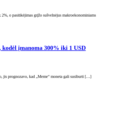
veik 2%, o pasitikėjimas grįžo sušvelnėjus makroekonominiams
tą, kodėl įmanoma 300% iki 1 USD
o, jis prognozavo, kad „Meme“ moneta gali susiburti […]