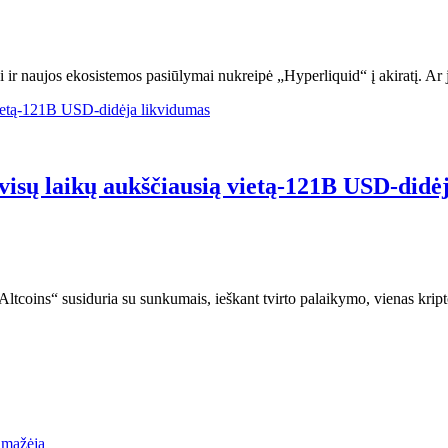
i ir naujos ekosistemos pasiūlymai nukreipė „Hyperliquid“ į akiratį. Ar ji
visų laikų aukščiausią vietą-121B USD-didė
„Altcoins“ susiduria su sunkumais, ieškant tvirto palaikymo, vienas kript
a mažėja