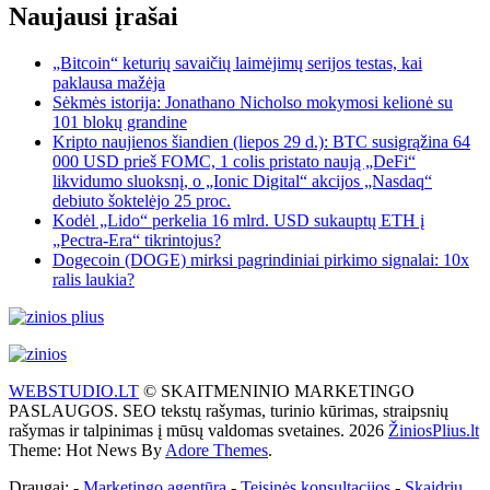
Naujausi įrašai
„Bitcoin“ keturių savaičių laimėjimų serijos testas, kai
paklausa mažėja
Sėkmės istorija: Jonathano Nicholso mokymosi kelionė su
101 blokų grandine
Kripto naujienos šiandien (liepos 29 d.): BTC susigrąžina 64
000 USD prieš FOMC, 1 colis pristato naują „DeFi“
likvidumo sluoksnį, o „Ionic Digital“ akcijos „Nasdaq“
debiuto šoktelėjo 25 proc.
Kodėl „Lido“ perkelia 16 mlrd. USD sukauptų ETH į
„Pectra-Era“ tikrintojus?
Dogecoin (DOGE) mirksi pagrindiniai pirkimo signalai: 10x
ralis laukia?
WEBSTUDIO.LT
© SKAITMENINIO MARKETINGO
PASLAUGOS. SEO tekstų rašymas, turinio kūrimas, straipsnių
rašymas ir talpinimas į mūsų valdomas svetaines. 2026
ŽiniosPlius.lt
Theme: Hot News By
Adore Themes
.
Draugai: -
Marketingo agentūra
-
Teisinės konsultacijos
-
Skaidrių