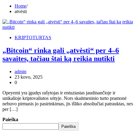
Home
atvėsti
KRIPTOTURTAS
„Bitcoin“ rinka gali „atvėsti“ per 4–6
savaites, tačiau štai ką reikia nutikti
admin
23 kovo, 2025
0
Opeyemi yra įgudęs rašytojas ir entuziastas jaudinančioje ir
unikalioje kriptovaliutos srityje. Nors skaitmeninio turto pramonė
nebuvo pirmasis jo pasirinkimas, jis išliko absoliučiai patrauktas, nes
per […]
Paieška
Paieška