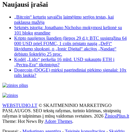
Naujausi įrašai
„Bitcoin“ keturių savaičių laimėjimų serijos testas, kai
paklausa mažėja
Sėkmės istorija: Jonathano Nicholso mokymosi kelionė su
101 blokų grandine
Kripto naujienos šiandien (liepos 29 d.): BTC susigrąžina 64
000 USD prieš FOMC, 1 colis pristato naują „DeFi“
likvidumo sluoksnį, o „Ionic Digital“ akcijos „Nasdaq“
debiuto šoktelėjo 25 proc.
Kodėl „Lido“ perkelia 16 mlrd. USD sukauptų ETH į
„Pectra-Era“ tikrintojus?
Dogecoin (DOGE) mirksi pagrindiniai pirkimo signalai: 10x
ralis laukia?
WEBSTUDIO.LT
© SKAITMENINIO MARKETINGO
PASLAUGOS. SEO tekstų rašymas, turinio kūrimas, straipsnių
rašymas ir talpinimas į mūsų valdomas svetaines. 2026
ŽiniosPlius.lt
Theme: Hot News By
Adore Themes
.
Draugai: -
Marketingo agentūra
-
Teisinės konsultacijos
-
Skaidrių