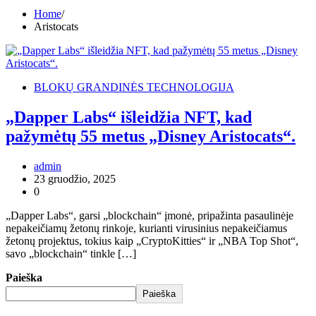
Home
Aristocats
BLOKŲ GRANDINĖS TECHNOLOGIJA
„Dapper Labs“ išleidžia NFT, kad
pažymėtų 55 metus „Disney Aristocats“.
admin
23 gruodžio, 2025
0
„Dapper Labs“, garsi „blockchain“ įmonė, pripažinta pasaulinėje
nepakeičiamų žetonų rinkoje, kurianti virusinius nepakeičiamus
žetonų projektus, tokius kaip „CryptoKitties“ ir „NBA Top Shot“,
savo „blockchain“ tinkle […]
Paieška
Paieška