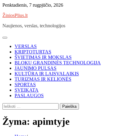
Skip
Penktadienis, 7 rugpjūčio, 2026
to
ŽiniosPlius.lt
content
Naujienos, verslas, technologijos
VERSLAS
KRIPTOTURTAS
ŠVIETIMAS IR MOKSLAS
BLOKŲ GRANDINĖS TECHNOLOGIJA
JAUNIMO PULSAS
KULTŪRA IR LAISVALAIKIS
TURIZMAS IR KELIONĖS
SPORTAS
SVEIKATA
PASLAUGOS
Ieškoti:
Žyma:
apimtyje