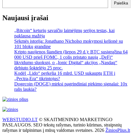
Paieška
Naujausi įrašai
„Bitcoin“ keturių savaičių laimėjimų serijos testas, kai
paklausa mažėja
Sėkmės istorija: Jonathano Nicholso mokymosi kelionė su
101 blokų grandine
Kripto naujienos šiandien (liepos 29 d.): BTC susigrąžina 64
000 USD prieš FOMC, 1 colis pristato naują „DeFi“
likvidumo sluoksnį, o „Ionic Digital“ akcijos „Nasdaq“
debiuto šoktelėjo 25 proc.
Kodėl „Lido“ perkelia 16 mlrd. USD sukauptų ETH į
„Pectra-Era“ tikrintojus?
Dogecoin (DOGE) mirksi pagrindiniai pirkimo signalai: 10x
ralis laukia?
WEBSTUDIO.LT
© SKAITMENINIO MARKETINGO
PASLAUGOS. SEO tekstų rašymas, turinio kūrimas, straipsnių
rašymas ir talpinimas į mūsų valdomas svetaines. 2026
ŽiniosPlius.lt