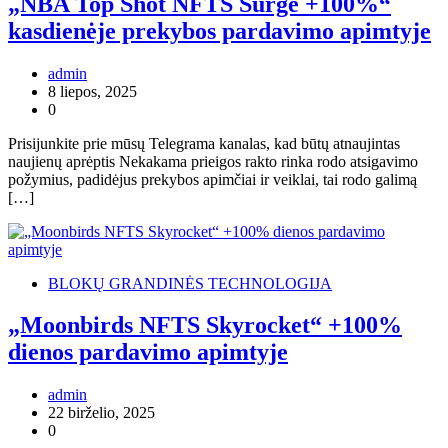
„NBA Top Shot NFTS Surge +100%“
kasdienėje prekybos pardavimo apimtyje
admin
8 liepos, 2025
0
Prisijunkite prie mūsų Telegrama kanalas, kad būtų atnaujintas
naujienų aprėptis Nekakama prieigos rakto rinka rodo atsigavimo
požymius, padidėjus prekybos apimčiai ir veiklai, tai rodo galimą
[…]
BLOKŲ GRANDINĖS TECHNOLOGIJA
„Moonbirds NFTS Skyrocket“ +100%
dienos pardavimo apimtyje
admin
22 birželio, 2025
0