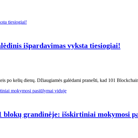
lėdinis išpardavimas vyksta tiesiogiai!
teis po kelių dienų. Džiaugiamės galėdami pranešti, kad 101 Blockchai
1 blokų grandinėje: išskirtiniai mokymosi p