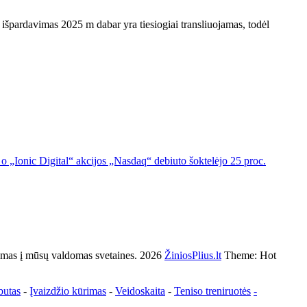
išpardavimas 2025 m dabar yra tiesiogiai transliuojamas, todėl
o „Ionic Digital“ akcijos „Nasdaq“ debiuto šoktelėjo 25 proc.
s į mūsų valdomas svetaines. 2026
ŽiniosPlius.lt
Theme: Hot
butas
-
Įvaizdžio kūrimas
-
Veidoskaita
-
Teniso treniruotės
-