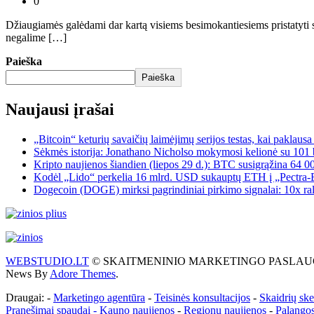
0
Džiaugiamės galėdami dar kartą visiems besimokantiesiems pristatyti 
negalime […]
Paieška
Paieška
Naujausi įrašai
„Bitcoin“ keturių savaičių laimėjimų serijos testas, kai paklaus
Sėkmės istorija: Jonathano Nicholso mokymosi kelionė su 101 
Kripto naujienos šiandien (liepos 29 d.): BTC susigrąžina 64 0
Kodėl „Lido“ perkelia 16 mlrd. USD sukauptų ETH į „Pectra-Er
Dogecoin (DOGE) mirksi pagrindiniai pirkimo signalai: 10x ral
WEBSTUDIO.LT
© SKAITMENINIO MARKETINGO PASLAUGOS. SEO te
News By
Adore Themes
.
Draugai: -
Marketingo agentūra
-
Teisinės konsultacijos
-
Skaidrių sk
Pranešimai spaudai -
Kauno naujienos
-
Regionų naujienos
-
Palangos