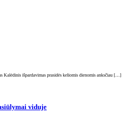
ns Kalėdinis išpardavimas prasidės keliomis dienomis anksčiau […]
asiūlymai viduje