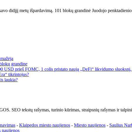
savo didįjį metų išpardavimą. 101 blokų grandinė Juodojo penktadienio 
a mažėja
blokų grandine
00 USD prieš FOMC, 1 colis pristato naują „DeFi“ likvidumo sluoksnį, 
a“ tikrintojus?
is laukia?
kstų rašymas, turinio kūrimas, straipsnių rašymas ir talpinima
enavimas
-
Klaipedos miesto naujienos
-
Miesto naujienos
-
Saulius Nar
 naujienos