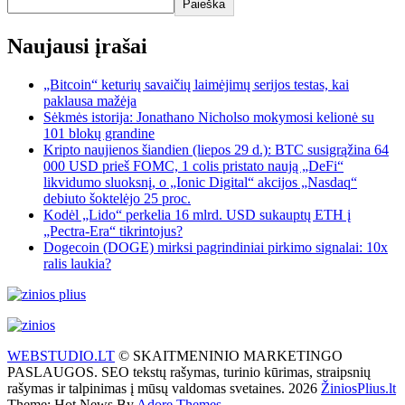
Paieška
Naujausi įrašai
„Bitcoin“ keturių savaičių laimėjimų serijos testas, kai
paklausa mažėja
Sėkmės istorija: Jonathano Nicholso mokymosi kelionė su
101 blokų grandine
Kripto naujienos šiandien (liepos 29 d.): BTC susigrąžina 64
000 USD prieš FOMC, 1 colis pristato naują „DeFi“
likvidumo sluoksnį, o „Ionic Digital“ akcijos „Nasdaq“
debiuto šoktelėjo 25 proc.
Kodėl „Lido“ perkelia 16 mlrd. USD sukauptų ETH į
„Pectra-Era“ tikrintojus?
Dogecoin (DOGE) mirksi pagrindiniai pirkimo signalai: 10x
ralis laukia?
WEBSTUDIO.LT
© SKAITMENINIO MARKETINGO
PASLAUGOS. SEO tekstų rašymas, turinio kūrimas, straipsnių
rašymas ir talpinimas į mūsų valdomas svetaines. 2026
ŽiniosPlius.lt
Theme: Hot News By
Adore Themes
.