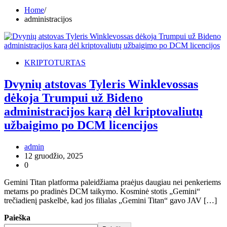
Home
administracijos
KRIPTOTURTAS
Dvynių atstovas Tyleris Winklevossas
dėkoja Trumpui už Bideno
administracijos karą dėl kriptovaliutų
užbaigimo po DCM licencijos
admin
12 gruodžio, 2025
0
Gemini Titan platforma paleidžiama praėjus daugiau nei penkeriems
metams po pradinės DCM taikymo. Kosminė stotis „Gemini“
trečiadienį paskelbė, kad jos filialas „Gemini Titan“ gavo JAV […]
Paieška