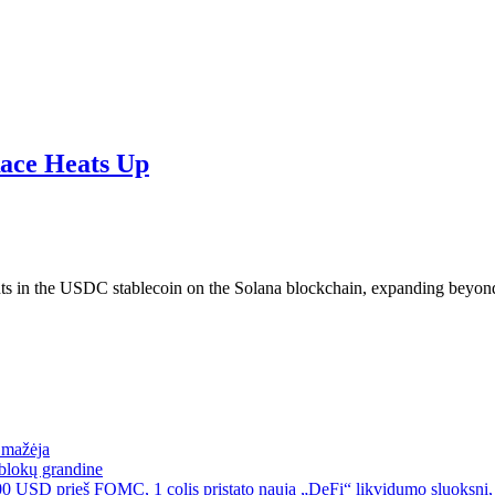
Race Heats Up
ents in the USDC stablecoin on the Solana blockchain, expanding beyond
a mažėja
blokų grandine
00 USD prieš FOMC, 1 colis pristato naują „DeFi“ likvidumo sluoksnį, 