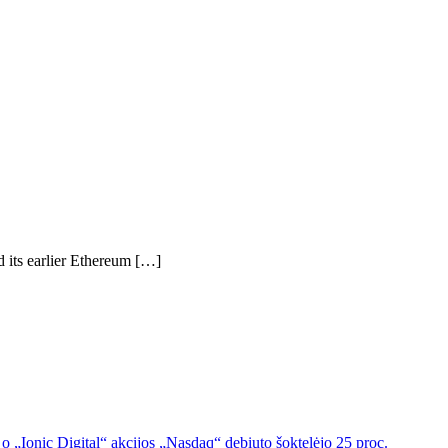
 its earlier Ethereum […]
o „Ionic Digital“ akcijos „Nasdaq“ debiuto šoktelėjo 25 proc.