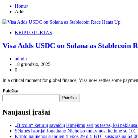
Home
Adds
KRIPTOTURTAS
Visa Adds USDC on Solana as Stablecoin 
admin
18 gruodžio, 2025
0
In a critical moment for global finance, Visa now settles some paym
Paieška
Paieška
Naujausi įrašai
„Bitcoin“ keturių savaičių laimėjimų serijos testas, kai paklaus
Sėkmės istorija: Jonathano Nicholso mokymosi kelionė su 101 
Kripto naujienos šiandien (liepos 29 d.): BTC susigrąžina 64 0