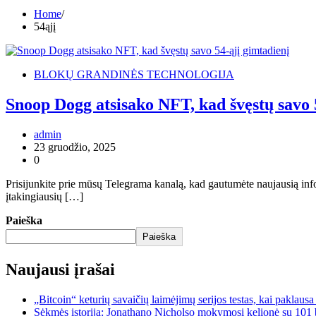
Home
54ąjį
BLOKŲ GRANDINĖS TECHNOLOGIJA
Snoop Dogg atsisako NFT, kad švęstų savo 
admin
23 gruodžio, 2025
0
Prisijunkite prie mūsų Telegrama kanalą, kad gautumėte naujausią info
įtakingiausių […]
Paieška
Paieška
Naujausi įrašai
„Bitcoin“ keturių savaičių laimėjimų serijos testas, kai paklaus
Sėkmės istorija: Jonathano Nicholso mokymosi kelionė su 101 