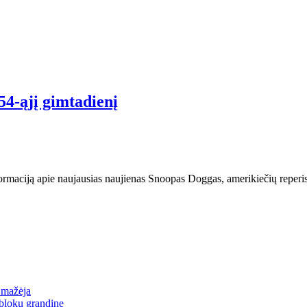
54-ąjį gimtadienį
rmaciją apie naujausias naujienas Snoopas Doggas, amerikiečių reperis, į
a mažėja
blokų grandine